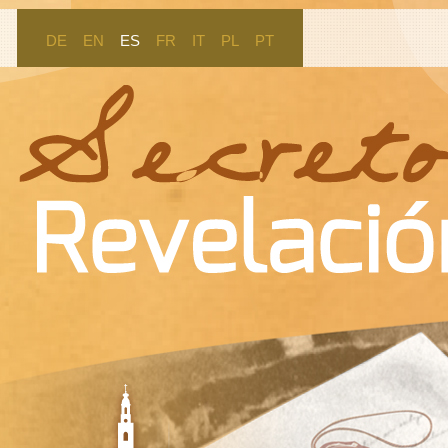
DE
EN
ES
FR
IT
PL
PT